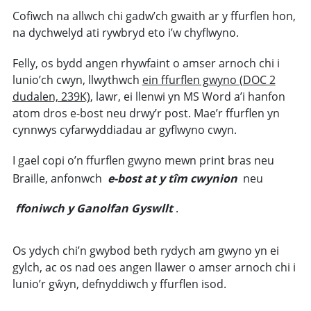
Cofiwch na allwch chi gadw’ch gwaith ar y ffurflen hon,
na dychwelyd ati rywbryd eto i’w chyflwyno.
Felly, os bydd angen rhywfaint o amser arnoch chi i
lunio’ch cwyn, llwythwch
ein ffurflen gwyno (DOC 2
dudalen, 239K)
, lawr, ei llenwi yn MS Word a’i hanfon
atom dros e-bost neu drwy’r post. Mae’r ffurflen yn
cynnwys cyfarwyddiadau ar gyflwyno cwyn.
I gael copi o’n ffurflen gwyno mewn print bras neu
Braille, anfonwch
e-bost at y tîm cwynion
neu
ffoniwch y Ganolfan Gyswllt
.
Os ydych chi’n gwybod beth rydych am gwyno yn ei
gylch, ac os nad oes angen llawer o amser arnoch chi i
lunio’r gŵyn, defnyddiwch y ffurflen isod.