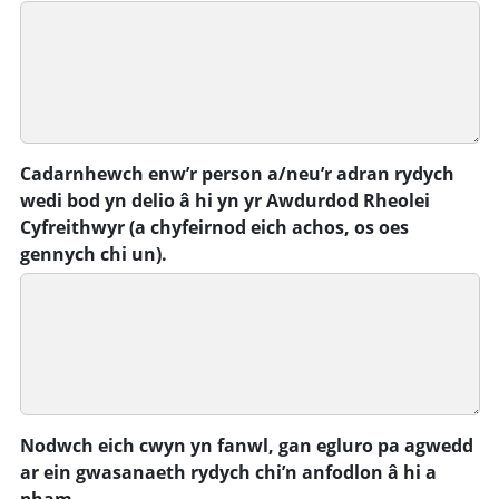
Cadarnhewch enw’r person a/neu’r adran rydych
wedi bod yn delio â hi yn yr Awdurdod Rheolei
Cyfreithwyr (a chyfeirnod eich achos, os oes
gennych chi un).
Nodwch eich cwyn yn fanwl, gan egluro pa agwedd
ar ein gwasanaeth rydych chi’n anfodlon â hi a
pham.