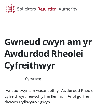
HOME
SEARCH
MENU
Gwneud cwyn am yr
Awdurdod Rheolei
Cyfreithwyr
Cymraeg
ENGLISH
I wneud
cwyn am wasanaeth yr Awdurdod Rheolei
Cyfreithwyr
, llenwch y ffurflen hon. Ar ôl gorffen,
cliciwch
Cyflwyno’r gŵyn
.