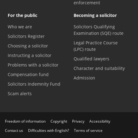
enforcement
For the public
Becoming a solicitor
Who we are
Solicitors Qualifying
Examination (SQE) route
Solicitors Register
Legal Practice Course
Choosing a solicitor
(LPC) route
Instructing a solicitor
Qualified lawyers
Problems with a solicitor
Character and suitability
Compensation fund
Admission
Solicitors Indemnity Fund
Scam alerts
Freedom of information
Copyright
Privacy
Accessibility
Contact us
Difficulties with English?
Terms of service