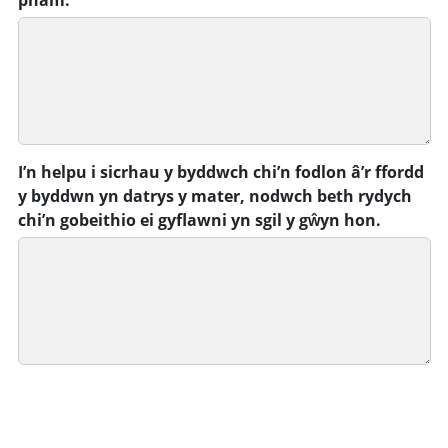
I’n helpu i sicrhau y byddwch chi’n fodlon â’r ffordd
y byddwn yn datrys y mater, nodwch beth rydych
chi’n gobeithio ei gyflawni yn sgil y gŵyn hon.
ARGRAFFU’R FFURFLEN